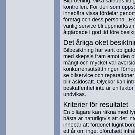
Bilprovning, vilka således tid
kontrollen. För den som uppsö
innebära vissa fördelar genom a
företag och dess personal. E
vanlig service bli uppmärksa
åtgärdade i god tid före besik
Det årliga oket besiktn
Bilbesiktning har varit oblig
med skepsis fram emot den of
mångt och mycket var aversi
konkurrensutsättningen förhop
se bilservice och reparationer
blir åsidosatt. Olyckor kan in
beskaffenhet inte är en faktor
undvikas.
Kriterier för resultatet
En bilägare kan räkna med fyr
bästa är naturligtvis att det in
innebär att fordonet lugnt bor
ett år om inget oförutsett inträ