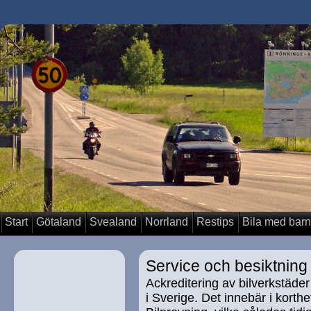
Start
Götaland
Svealand
Norrland
Restips
Bila med barn
Service och besiktning
Ackreditering av bilverkstäder
i Sverige. Det innebär i korth